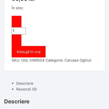
În stoc
Cantitate
Carcasa
oglinda
exterioara
Adaugă în coș
compatibila
cu
SKU:
OGL-VW6554
Categorie:
Carcase Oglinzi
CRAFTER,
07.2006-
>10.2013,
partea
Descriere
Stanga
Recenzii (0)
Descriere