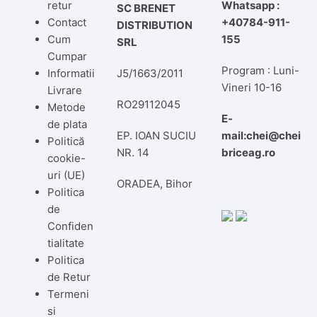
retur
Whatsapp :
SC BRENET
Contact
+40784-911-
DISTRIBUTION
Cum
155
SRL
Cumpar
Program : Luni-
Informatii
J5/1663/2011
Vineri 10-16
Livrare
RO29112045
Metode
E-
de plata
EP. IOAN SUCIU
mail:chei@chei
Politică
NR. 14
briceag.ro
cookie-
uri (UE)
ORADEA, Bihor
Politica
de
Confiden
tialitate
Politica
de Retur
Termeni
si