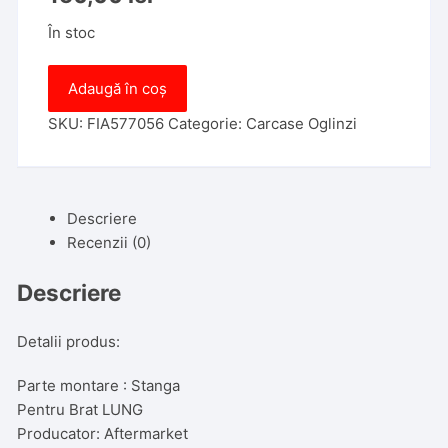
În stoc
Cantitate
Adaugă în coș
Carcasa
oglinda
SKU:
FIA577056
Categorie:
Carcase Oglinzi
exterioara
Fiat
Ducato
Descriere
,
Recenzii (0)
09.2006-
>,
Descriere
partea
STANGA
BRAT
Detalii produs:
LUNG
Parte montare : Stanga
Pentru Brat LUNG
Producator: Aftermarket