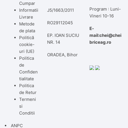
Cumpar
Program : Luni-
Informatii
J5/1663/2011
Vineri 10-16
Livrare
RO29112045
Metode
E-
de plata
EP. IOAN SUCIU
mail:chei@chei
Politică
NR. 14
briceag.ro
cookie-
uri (UE)
ORADEA, Bihor
Politica
de
Confiden
tialitate
Politica
de Retur
Termeni
si
Conditii
ANPC