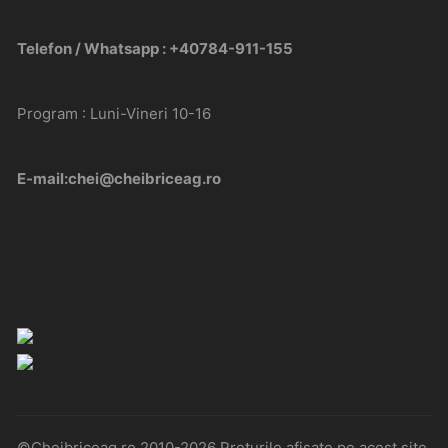
Telefon / Whatsapp : +40784-911-155
Program : Luni-Vineri 10-16
E-mail:chei@cheibriceag.ro
©Cheibriceag.ro 2010-2026 Preturile afisate pe acest site