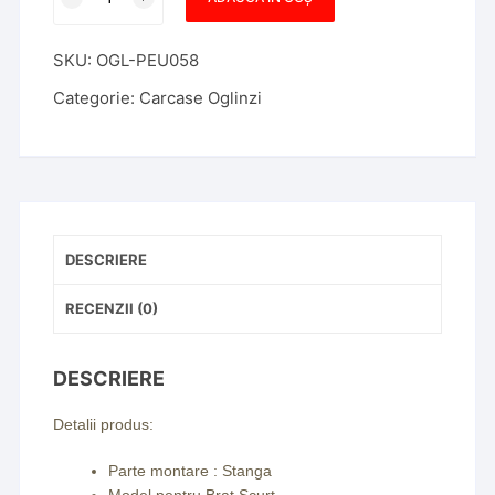
Carcasa
oglinda
SKU:
OGL-PEU058
exterioara
Peugeot
Categorie:
Carcase Oglinzi
Boxer
,
09.2006-
>,
partea
Stanga
DESCRIERE
RECENZII (0)
DESCRIERE
Detalii produs:
Parte montare : Stanga
Model pentru Brat Scurt