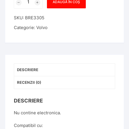
ADAUGĂ ÎN COȘ
Carcasa
Telecomanda
SKU:
BRE3305
Volvo
S40
Categorie:
Volvo
3
butoane
DESCRIERE
RECENZII (0)
DESCRIERE
Nu contine electronica.
Compatibil cu: