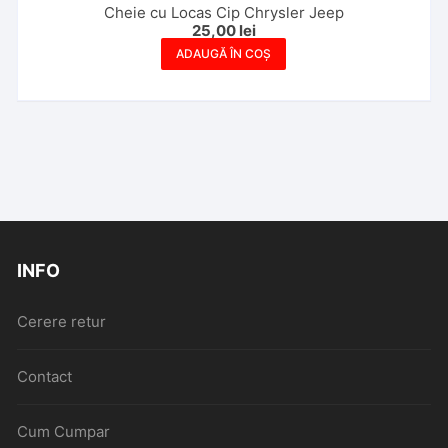
Cheie cu Locas Cip Chrysler Jeep
25,00
lei
ADAUGĂ ÎN COȘ
INFO
Cerere retur
Contact
Cum Cumpar