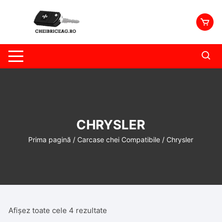
Skip
to
content
CHRYSLER
Prima pagină
/
Carcase chei Compatibile
/ Chrysler
Afișez toate cele 4 rezultate