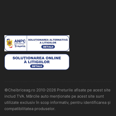
©Cheibriceag.ro 2010-2026 Preturile afisate pe acest site
includ TVA. Mărcile auto menționate pe acest site sunt
utilizate exclusiv în scop informativ, pentru identificarea și
compatibilitatea produselor.