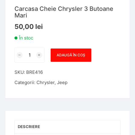
Carcasa Cheie Chrysler 3 Butoane
Mari
50,00
lei
În stoc
Cantitate
ADAUGĂ ÎN COȘ
Carcasa
Cheie
SKU:
BRE416
Chrysler
3
Categorii:
Chrysler
,
Jeep
Butoane
Mari
DESCRIERE