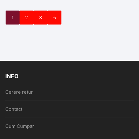
1
2
3
→
INFO
Cerere retur
Contact
Cum Cumpar