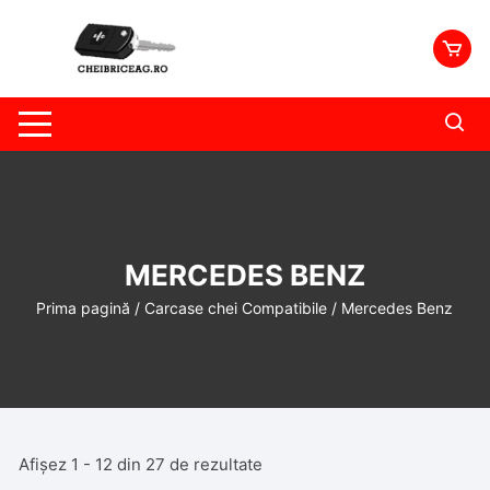
Skip
to
content
MERCEDES BENZ
Prima pagină
/
Carcase chei Compatibile
/ Mercedes Benz
Afișez 1 - 12 din 27 de rezultate