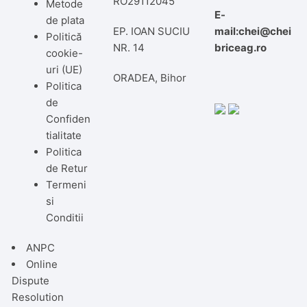
RO29112045
Metode
E-
de plata
EP. IOAN SUCIU
mail:chei@chei
Politică
NR. 14
briceag.ro
cookie-
uri (UE)
ORADEA, Bihor
Politica
de
Confiden
tialitate
Politica
de Retur
Termeni
si
Conditii
ANPC
Online
Dispute
Resolution