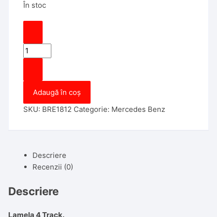
În stoc
Cantitate
Carcasa
Cheie
Briceag
Adaugă în coș
Mercedes
Benz
SKU:
BRE1812
Categorie:
Mercedes Benz
2
Butoane
Lamela
4
Descriere
track
Recenzii (0)
Descriere
Lamela 4 Track.