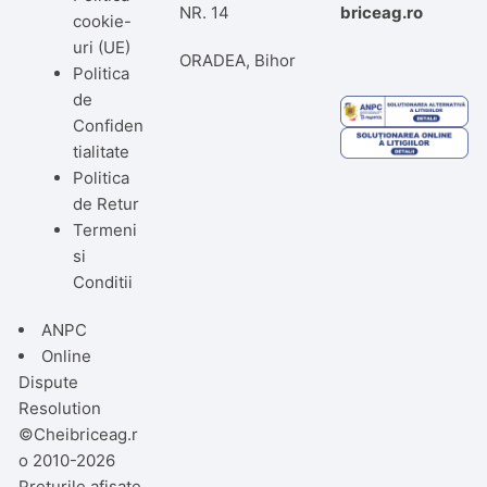
NR. 14
briceag.ro
cookie-
uri (UE)
ORADEA, Bihor
Politica
de
Confiden
tialitate
Politica
de Retur
Termeni
si
Conditii
ANPC
Online
Dispute
Resolution
©Cheibriceag.r
o 2010-2026
Preturile afisate