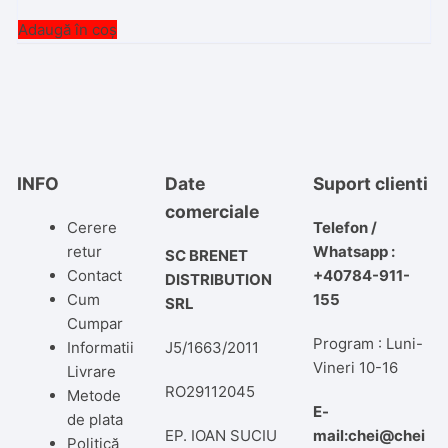
Adaugă în coș
INFO
Date
Suport clienti
comerciale
Cerere
Telefon /
retur
Whatsapp :
SC BRENET
Contact
+40784-911-
DISTRIBUTION
Cum
155
SRL
Cumpar
Program : Luni-
Informatii
J5/1663/2011
Vineri 10-16
Livrare
RO29112045
Metode
E-
de plata
EP. IOAN SUCIU
mail:chei@chei
Politică