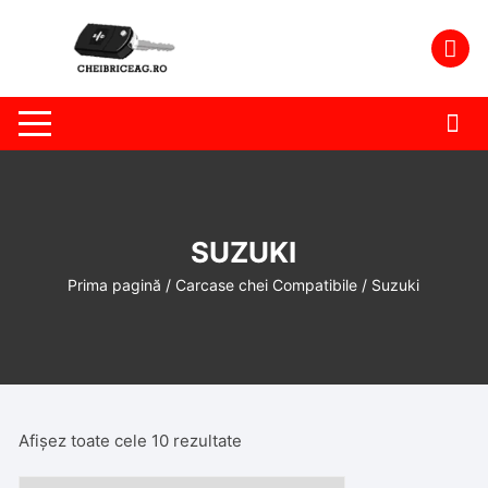
Skip
to
content
SUZUKI
Prima pagină
/
Carcase chei Compatibile
/ Suzuki
Afișez toate cele 10 rezultate