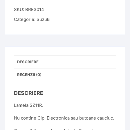
Cheie
SKU:
BRE3014
Suzuki
Jimny
Categorie:
Suzuki
2
Butoane
lamela
SZ11R
DESCRIERE
RECENZII (0)
DESCRIERE
Lamela SZ11R.
Nu contine Cip, Electronica sau butoane cauciuc.