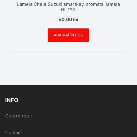
Lamela Cheie Suzuki smartkey, cromata, lamela
HU133
50,00
lei
ADAUGĂ ÎN COȘ
INFO
Cerere retur
Contact