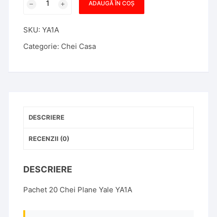
ADAUGĂ ÎN COȘ
Chei
Casa
SKU:
YA1A
YALE
YA1A
Categorie:
Chei Casa
-
Pachet
20
Bucati
DESCRIERE
RECENZII (0)
DESCRIERE
Pachet 20 Chei Plane Yale YA1A