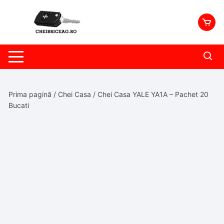
Skip
to
content
Prima pagină
/
Chei Casa
/ Chei Casa YALE YA1A – Pachet 20
Bucati