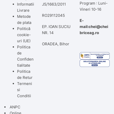
Program : Luni-
Informatii
J5/1663/2011
Vineri 10-16
Livrare
RO29112045
Metode
E-
de plata
EP. IOAN SUCIU
mail:chei@chei
Politică
NR. 14
briceag.ro
cookie-
uri (UE)
ORADEA, Bihor
Politica
de
Confiden
tialitate
Politica
de Retur
Termeni
si
Conditii
ANPC
Online