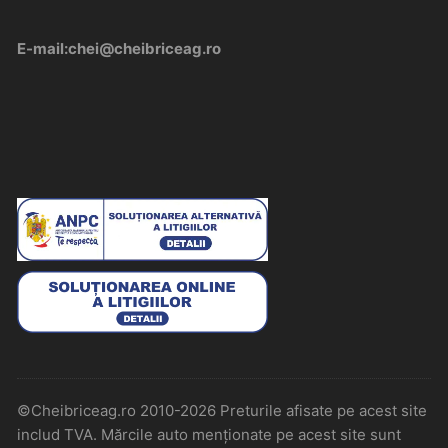
E-mail:chei@cheibriceag.ro
©Cheibriceag.ro 2010-2026 Preturile afisate pe acest site
includ TVA. Mărcile auto menționate pe acest site sunt