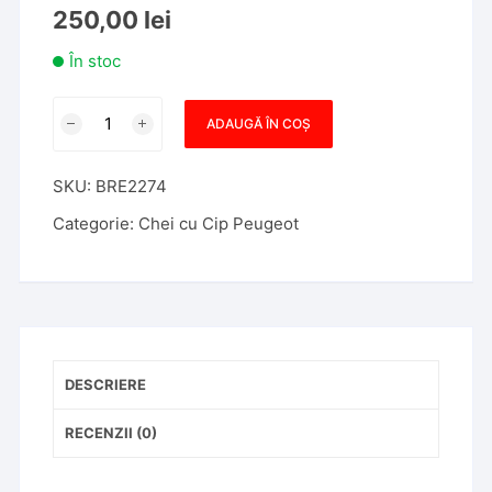
250,00
lei
În stoc
Cantitate
ADAUGĂ ÎN COȘ
Cheie
Briceag
SKU:
BRE2274
Peugeot
407
Categorie:
Chei cu Cip Peugeot
3
Butoane
Completa
DESCRIERE
RECENZII (0)