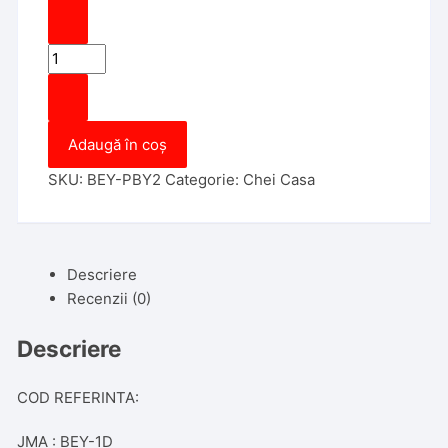
Cantitate
Cheie
Casa
BEY
Adaugă în coș
-
PACHET
SKU:
BEY-PBY2
Categorie:
Chei Casa
20
BUCATI
Descriere
Recenzii (0)
Descriere
COD REFERINTA:
JMA : BEY-1D