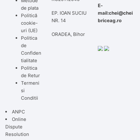
Metode
E-
de plata
EP. IOAN SUCIU
mail:chei@chei
Politică
NR. 14
briceag.ro
cookie-
uri (UE)
ORADEA, Bihor
Politica
de
Confiden
tialitate
Politica
de Retur
Termeni
si
Conditii
ANPC
Online
Dispute
Resolution