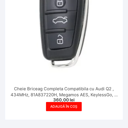
Cheie Briceag Completa Compatibila cu Audi Q2 ,
434MHz, 81A837220H, Megamos AES, KeylessGo, 3
360,00
lei
Butoane, Aftermarket
ADAUGĂ ÎN COȘ