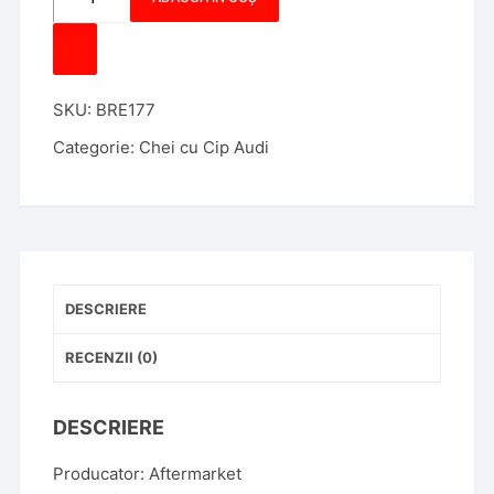
Cheie
completa
Compatibila
cu
SKU:
BRE177
Audi
A6,
Categorie:
Chei cu Cip Audi
A7,
A8,
4G,
Smart
Keyless,
868Mhz,
DESCRIERE
Aftermarket
RECENZII (0)
DESCRIERE
Producator: Aftermarket