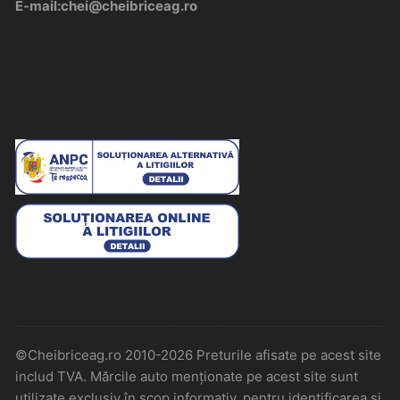
E-mail:chei@cheibriceag.ro
©Cheibriceag.ro 2010-2026 Preturile afisate pe acest site
includ TVA. Mărcile auto menționate pe acest site sunt
utilizate exclusiv în scop informativ, pentru identificarea și