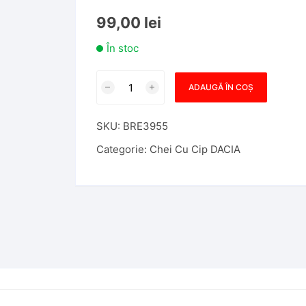
99,00
lei
În stoc
Cantitate
ADAUGĂ ÎN COȘ
Cheie
cu
SKU:
BRE3955
cip
si
Categorie:
Chei Cu Cip DACIA
telecomanda
Dacia
Logan
PCF7946
2
Butoane