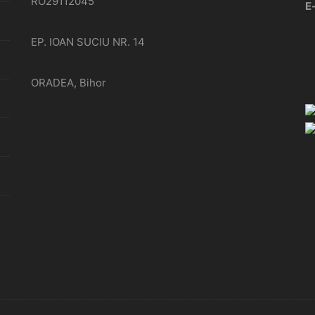
RO29112045
E
EP. IOAN SUCIU NR. 14
ORADEA, Bihor