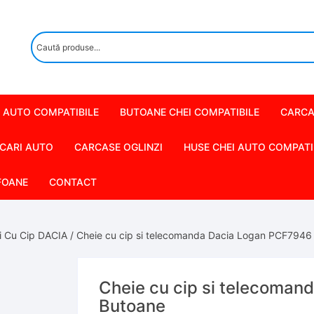
 AUTO COMPATIBILE
BUTOANE CHEI COMPATIBILE
CARCA
CARI AUTO
CARCASE OGLINZI
HUSE CHEI AUTO COMPATI
FOANE
CONTACT
i Cu Cip DACIA
/ Cheie cu cip si telecomanda Dacia Logan PCF7946
Cheie cu cip si telecoma
Butoane