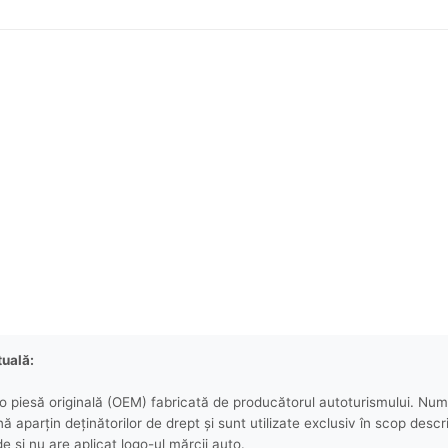
tuală:
 piesă originală (OEM) fabricată de producătorul autoturismului. Numel
aparțin deținătorilor de drept și sunt utilizate exclusiv în scop descri
e și nu are aplicat logo-ul mărcii auto.