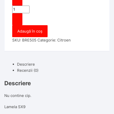
Cantitate
Cheie
cu
locas
Adaugă în coș
cip
Citroen
SKU:
BRE505
Categorie:
Citroen
SX9
Descriere
Recenzii (0)
Descriere
Nu contine cip.
Lamela SX9