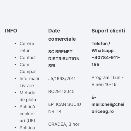
INFO
Date
Suport clienti
comerciale
Cerere
Telefon /
retur
Whatsapp :
SC BRENET
Contact
+40784-911-
DISTRIBUTION
Cum
155
SRL
Cumpar
Program : Luni-
Informatii
J5/1663/2011
Vineri 10-16
Livrare
RO29112045
Metode
E-
de plata
EP. IOAN SUCIU
mail:chei@chei
Politică
NR. 14
briceag.ro
cookie-
uri (UE)
ORADEA, Bihor
Politica