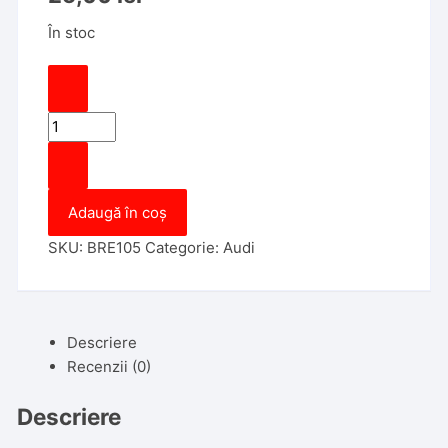
În stoc
Cantitate
Cheie
cu
locas
Adaugă în coș
cip
compatibila
SKU:
BRE105
Categorie:
Audi
cu
Audi,
Service,
Plastic
Descriere
Model
Recenzii (0)
Vechi,
Aftermarket
Descriere