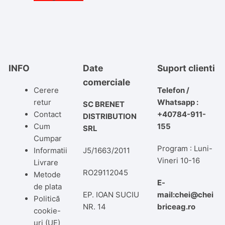
INFO
Date
Suport clienti
comerciale
Cerere
Telefon /
retur
Whatsapp :
SC BRENET
Contact
+40784-911-
DISTRIBUTION
Cum
155
SRL
Cumpar
Program : Luni-
Informatii
J5/1663/2011
Vineri 10-16
Livrare
RO29112045
Metode
E-
de plata
EP. IOAN SUCIU
mail:chei@chei
Politică
NR. 14
briceag.ro
cookie-
uri (UE)