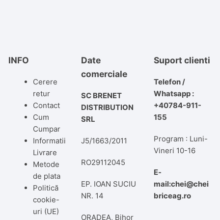
INFO
Date
Suport clienti
comerciale
Cerere
Telefon /
retur
Whatsapp :
SC BRENET
Contact
+40784-911-
DISTRIBUTION
Cum
155
SRL
Cumpar
Program : Luni-
Informatii
J5/1663/2011
Vineri 10-16
Livrare
RO29112045
Metode
E-
de plata
EP. IOAN SUCIU
mail:chei@chei
Politică
NR. 14
briceag.ro
cookie-
uri (UE)
ORADEA, Bihor