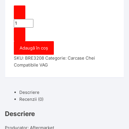
Cantitate
Cheie
Cu
locas
Adaugă în coș
cip,
Lamela
SKU:
BRE3208
Categorie:
Carcase Chei
HU66,
Compatibile VAG
Aftermarket
Descriere
Recenzii (0)
Descriere
Producator: Aftermarket