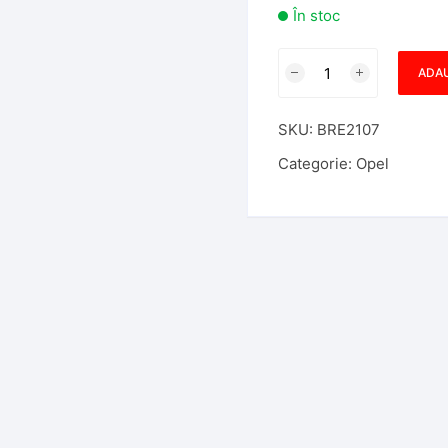
În stoc
Cantitate
ADAU
Cheie
cu
SKU:
BRE2107
Locas
Cip
Categorie:
Opel
Opel
HU43