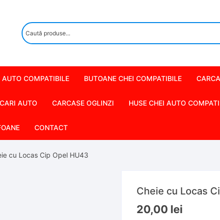
 AUTO COMPATIBILE
BUTOANE CHEI COMPATIBILE
CARCA
CARI AUTO
CARCASE OGLINZI
HUSE CHEI AUTO COMPATI
FOANE
CONTACT
ie cu Locas Cip Opel HU43
Cheie cu Locas C
20,00
lei