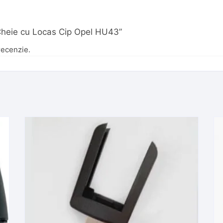
 „Cheie cu Locas Cip Opel HU43”
recenzie.