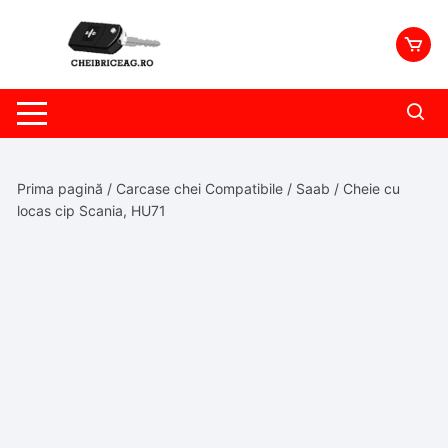
Skip
to
content
Prima pagină
/
Carcase chei Compatibile
/
Saab
/ Cheie cu
locas cip Scania, HU71