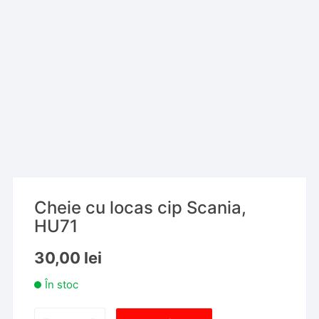
Cheie cu locas cip Scania,
HU71
30,00
lei
În stoc
Cantitate