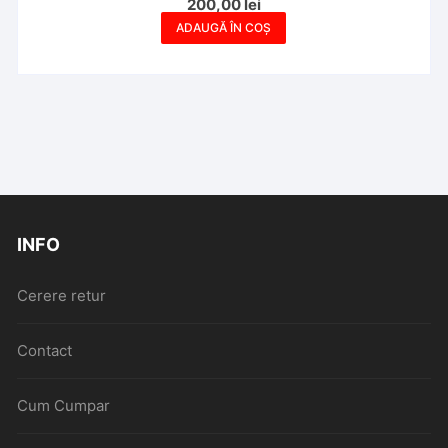
200,00
lei
ADAUGĂ ÎN COȘ
INFO
Cerere retur
Contact
Cum Cumpar