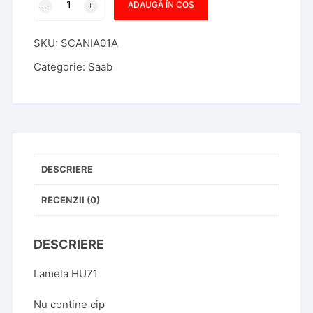
ADAUGĂ ÎN COȘ
Cheie
cu
SKU:
SCANIA01A
locas
cip
Categorie:
Saab
Scania,
HU71
DESCRIERE
RECENZII (0)
DESCRIERE
Lamela HU71
Nu contine cip