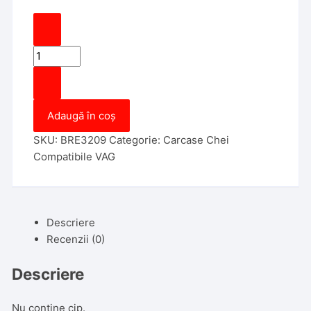
Cantitate
Cheie
cu
Locas
Adaugă în coș
Cip
si
SKU:
BRE3209
Categorie:
Carcase Chei
Led,
Compatibile VAG
Lamela
HU66,
Aftermarket
Descriere
Recenzii (0)
Descriere
Nu contine cip.