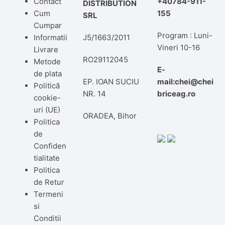
Contact
+40784-911-
DISTRIBUTION
Cum
155
SRL
Cumpar
Program : Luni-
Informatii
J5/1663/2011
Vineri 10-16
Livrare
RO29112045
Metode
E-
de plata
EP. IOAN SUCIU
mail:chei@chei
Politică
NR. 14
briceag.ro
cookie-
uri (UE)
ORADEA, Bihor
Politica
de
Confiden
tialitate
Politica
de Retur
Termeni
si
Conditii