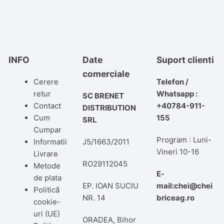
INFO
Date
Suport clienti
comerciale
Cerere
Telefon /
retur
Whatsapp :
SC BRENET
Contact
+40784-911-
DISTRIBUTION
Cum
155
SRL
Cumpar
Program : Luni-
Informatii
J5/1663/2011
Vineri 10-16
Livrare
RO29112045
Metode
E-
de plata
EP. IOAN SUCIU
mail:chei@chei
Politică
NR. 14
briceag.ro
cookie-
uri (UE)
ORADEA, Bihor