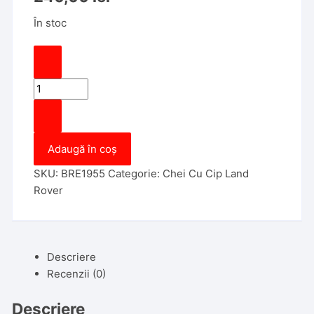
În stoc
Cantitate
Cheie
Land
Rover
Adaugă în coș
Range
Rover
SKU:
BRE1955
Categorie:
Chei Cu Cip Land
2010-
Rover
2018,
5
Butoane,
ID49,
Descriere
433Mhz,
Recenzii (0)
Keyless
Go,
Descriere