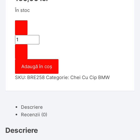
În stoc
Cantitate
Cheie
SmartKey
Compatibila
Adaugă în coș
cu
BMW
SKU:
BRE258
Categorie:
Chei Cu Cip BMW
E60
E90
Completa
3
Descriere
butoane
Recenzii (0)
cu
electronica,
Descriere
Aftermarket