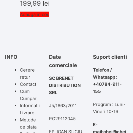
199,99
lei
Adaugă în coș
INFO
Date
Suport clienti
comerciale
Cerere
Telefon /
retur
Whatsapp :
SC BRENET
Contact
+40784-911-
DISTRIBUTION
Cum
155
SRL
Cumpar
Program : Luni-
Informatii
J5/1663/2011
Vineri 10-16
Livrare
RO29112045
Metode
E-
de plata
EP. IOAN SUCIU
mail:chei@chei