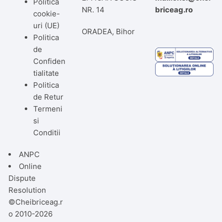
Politică
NR. 14
briceag.ro
cookie-
uri (UE)
ORADEA, Bihor
Politica
de
Confiden
tialitate
Politica
de Retur
Termeni
si
Conditii
ANPC
Online
Dispute
Resolution
©Cheibriceag.r
o 2010-2026