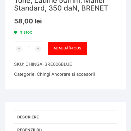
Tone, Latime 50mm, Maner
Standard, 350 daN, BRENET
58,00
lei
În stoc
Cantitate
ADAUGĂ ÎN COȘ
Chinga
ancorare
SKU:
CHINGA-BRE006BLUE
marfa
10m,
Categorie:
Chingi Ancorare si accesorii
5
Tone,
Latime
50mm,
Maner
Standard,
DESCRIERE
350
daN,
RECENZII (0)