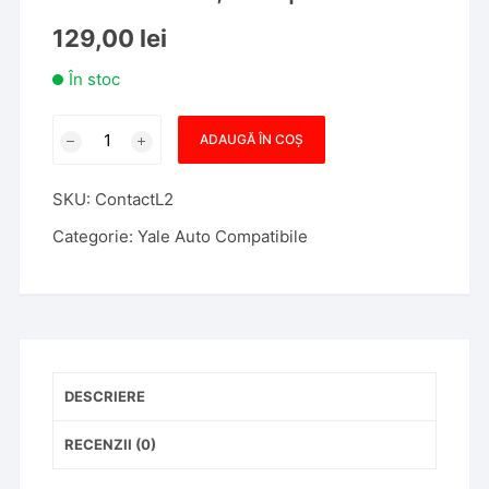
129,00
lei
În stoc
Cantitate
ADAUGĂ ÎN COȘ
Contact
pornire
SKU:
ContactL2
+
2
Categorie:
Yale Auto Compatibile
chei
Dacia
Logan
II,
Sandero
II,
DESCRIERE
487004184R,
Compatibil
RECENZII (0)