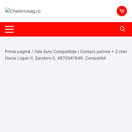
Skip
to
content
Prima pagină
/
Yale Auto Compatibile
/ Contact pornire + 2 chei
Dacia Logan II, Sandero II, 487004184R, Compatibil