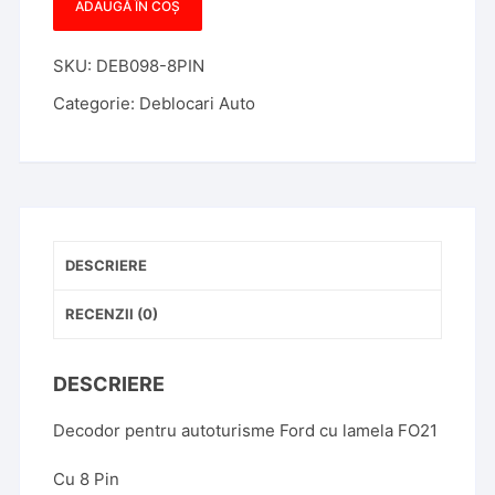
ADAUGĂ ÎN COȘ
Cantitate
Decodor
SKU:
DEB098-8PIN
Ford
FO21
Categorie:
Deblocari Auto
Lama
cui
8
Pin
DESCRIERE
RECENZII (0)
DESCRIERE
Decodor pentru autoturisme Ford cu lamela FO21
Cu 8 Pin