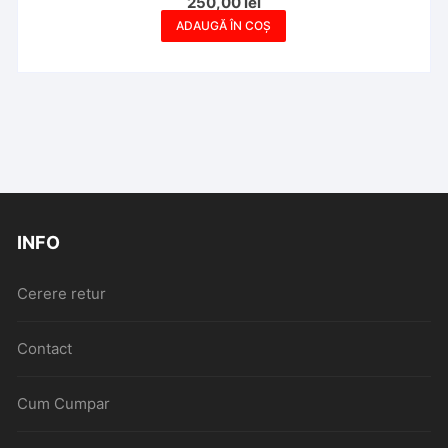
250,00
lei
ADAUGĂ ÎN COȘ
INFO
Cerere retur
Contact
Cum Cumpar