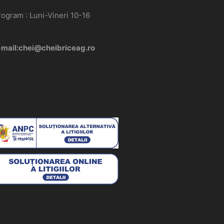
rogram : Luni-Vineri 10-16
-mail:chei@cheibriceag.ro