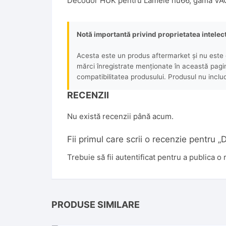
Decodor HUK pentru Lamele hu66, gama VA
Notă importantă privind proprietatea intelec
Acesta este un produs aftermarket și nu este o
mărci înregistrate menționate în această pagină 
compatibilitatea produsului. Produsul nu includ
RECENZII
Nu există recenzii până acum.
Fii primul care scrii o recenzie pentru
Trebuie să fii
autentificat
pentru a publica o 
PRODUSE SIMILARE