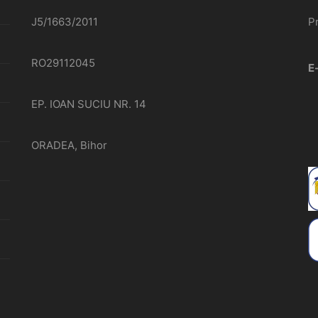
J5/1663/2011
P
RO29112045
E
EP. IOAN SUCIU NR. 14
ORADEA, Bihor