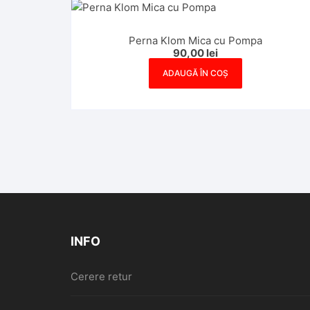
Perna Klom Mica cu Pompa
90,00
lei
ADAUGĂ ÎN COȘ
INFO
Cerere retur