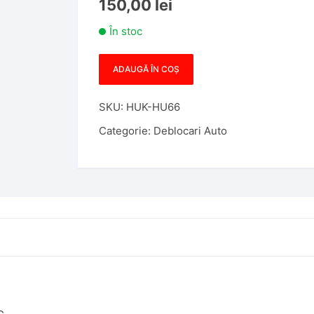
150,00
lei
În stoc
ADAUGĂ ÎN COȘ
Cantitate
Decodor
SKU:
HUK-HU66
HUK
pentru
Categorie:
Deblocari Auto
profil
HU66