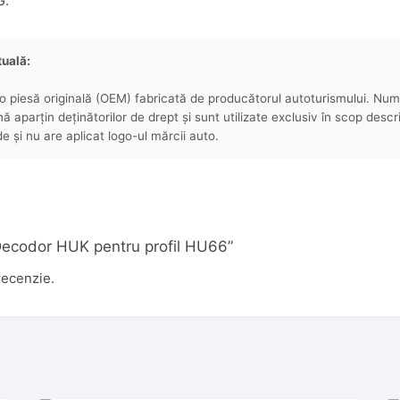
G.
tuală:
 piesă originală (OEM) fabricată de producătorul autoturismului. Numel
aparțin deținătorilor de drept și sunt utilizate exclusiv în scop descri
e și nu are aplicat logo-ul mărcii auto.
 „Decodor HUK pentru profil HU66”
recenzie.