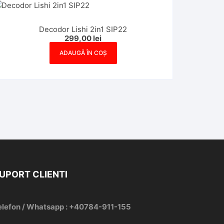
Decodor Lishi 2in1 SIP22
299,00
lei
ADAUGĂ ÎN COȘ
UPORT CLIENTI
elefon / Whatsapp : +40784-911-155