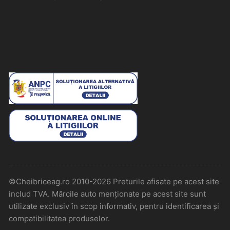
©Cheibriceag.ro 2010-2026 Preturile afisate pe acest site
includ TVA. Mărcile auto menționate pe acest site sunt
utilizate exclusiv în scop informativ, pentru identificarea și
compatibilitatea produselor.