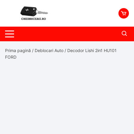
Skip
to
content
Prima pagină
/
Deblocari Auto
/ Decodor Lishi 2in1 HU101
FORD