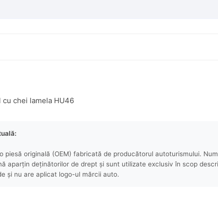
l cu chei lamela HU46
tuală:
 piesă originală (OEM) fabricată de producătorul autoturismului. Numel
aparțin deținătorilor de drept și sunt utilizate exclusiv în scop descri
e și nu are aplicat logo-ul mărcii auto.