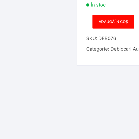
În stoc
ADAUGĂ ÎN COȘ
Cantitate
Decodor
SKU:
DEB076
Lishi
2in1
Categorie:
Deblocari Au
HU46
OPEL