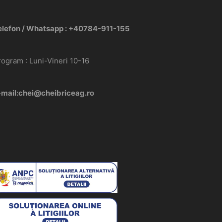
elefon / Whatsapp : +40784-911-155
rogram : Luni-Vineri 10-16
-mail:chei@cheibriceag.ro