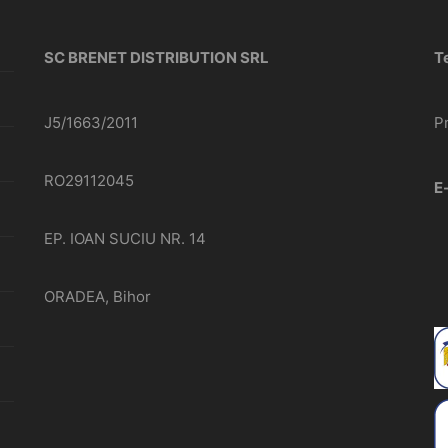
SC BRENET DISTRIBUTION SRL
T
J5/1663/2011
P
RO29112045
E
EP. IOAN SUCIU NR. 14
ORADEA, Bihor