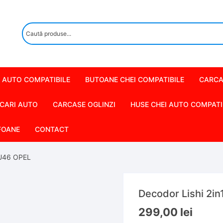
 AUTO COMPATIBILE
BUTOANE CHEI COMPATIBILE
CARCA
CARI AUTO
CARCASE OGLINZI
HUSE CHEI AUTO COMPATI
FOANE
CONTACT
HU46 OPEL
Decodor Lishi 2i
299,00
lei