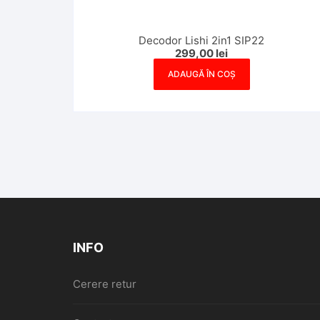
Decodor Lishi 2in1 SIP22
299,00
lei
ADAUGĂ ÎN COȘ
INFO
Cerere retur