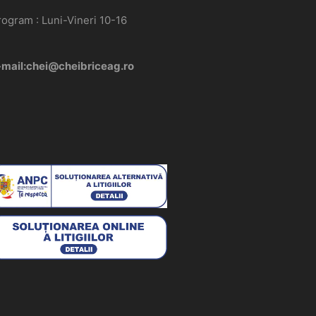
rogram : Luni-Vineri 10-16
-mail:chei@cheibriceag.ro