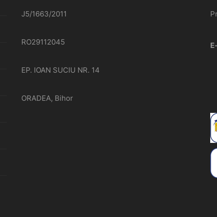
J5/1663/2011
P
RO29112045
E
EP. IOAN SUCIU NR. 14
ORADEA, Bihor