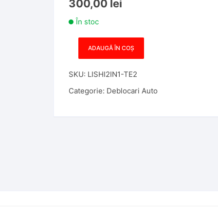
300,00
lei
În stoc
ADAUGĂ ÎN COȘ
Cantitate
Decodor
SKU:
LISHI2IN1-TE2
Lishi
2in1
Categorie:
Deblocari Auto
TE2
-
Profil
Chei
TESA