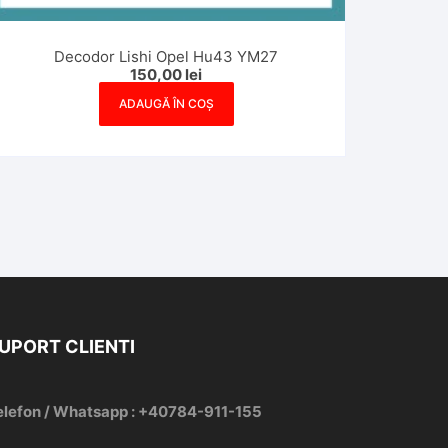
Decodor Lishi Opel Hu43 YM27
150,00
lei
ADAUGĂ ÎN COȘ
UPORT CLIENTI
elefon / Whatsapp : +40784-911-155