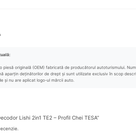
A
tuală:
 piesă originală (OEM) fabricată de producătorul autoturismului. Numel
aparțin deținătorilor de drept și sunt utilizate exclusiv în scop descri
e și nu are aplicat logo-ul mărcii auto.
„Decodor Lishi 2in1 TE2 – Profil Chei TESA”
recenzie.