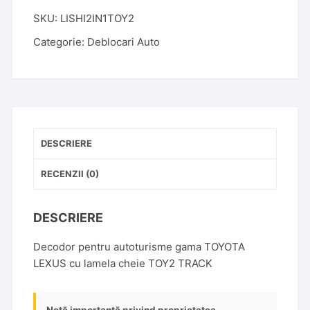
DECODOR
SKU:
LISHI2IN1TOY2
LISHI
2IN1
Categorie:
Deblocari Auto
TOY2
TRACK
TOYOTA
LEXUS
DESCRIERE
RECENZII (0)
DESCRIERE
Decodor pentru autoturisme gama TOYOTA
LEXUS cu lamela cheie TOY2 TRACK
Notă importantă privind proprietatea