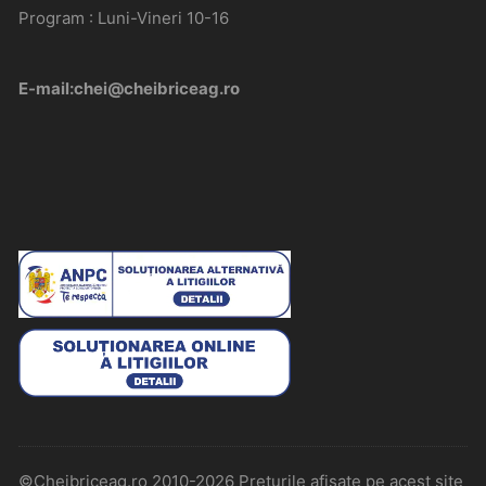
Program : Luni-Vineri 10-16
E-mail:chei@cheibriceag.ro
©Cheibriceag.ro 2010-2026 Preturile afisate pe acest site