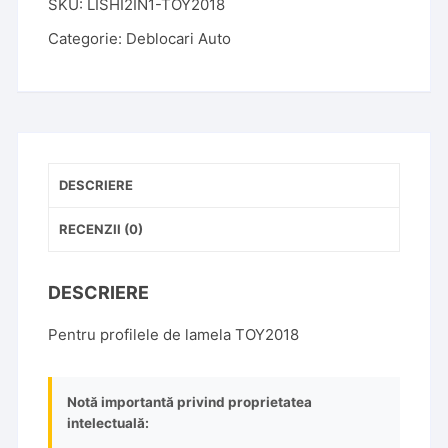
SKU:
LISHI2IN1-TOY2018
LISHI
2IN1
Categorie:
Deblocari Auto
TOY2018
DESCRIERE
RECENZII (0)
DESCRIERE
Pentru profilele de lamela TOY2018
Notă importantă privind proprietatea
intelectuală: