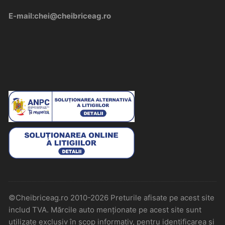
E-mail:chei@cheibriceag.ro
©Cheibriceag.ro 2010-2026 Preturile afisate pe acest site
includ TVA. Mărcile auto menționate pe acest site sunt
utilizate exclusiv în scop informativ, pentru identificarea și