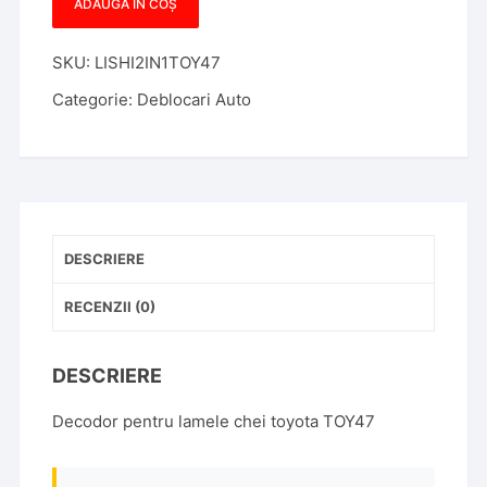
ADAUGĂ ÎN COȘ
Cantitate
Decodor
SKU:
LISHI2IN1TOY47
LISHI
2in1
Categorie:
Deblocari Auto
TOY47
DESCRIERE
RECENZII (0)
DESCRIERE
Decodor pentru lamele chei toyota TOY47