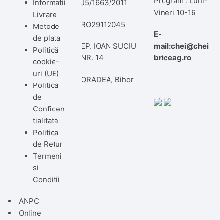
Program : Luni-
Informatii
J5/1663/2011
Vineri 10-16
Livrare
RO29112045
Metode
E-
de plata
EP. IOAN SUCIU
mail:chei@chei
Politică
NR. 14
briceag.ro
cookie-
uri (UE)
ORADEA, Bihor
Politica
de
Confiden
tialitate
Politica
de Retur
Termeni
si
Conditii
ANPC
Online