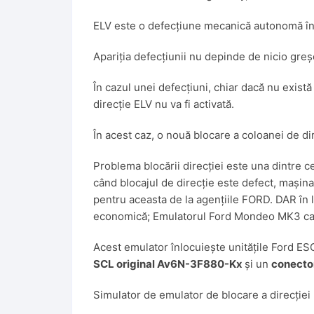
ELV este o defecțiune mecanică autonomă în 
Apariția defecțiunii nu depinde de nicio greș
În cazul unei defecțiuni, chiar dacă nu exist
direcție ELV nu va fi activată.
În acest caz, o nouă blocare a coloanei de dir
Problema blocării direcției este una dintre 
când blocajul de direcție este defect, mașin
pentru aceasta de la agențiile FORD. DAR în 
economică; Emulatorul Ford Mondeo MK3 car
Acest emulator înlocuiește unitățile Ford E
SCL original Av6N-3F880-Kx
și un
conector
Simulator de emulator de blocare a direcție