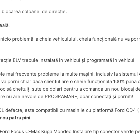
de
blocarea coloanei de direcție.
blocare
eală.
ă nicio problemă la cheia vehiculului, cheia funcțională nu va po
ecție ELV trebuie instalată în vehicul și programată în vehicul.
cele mai frecvente probleme la multe mașini, inclusiv la sistemu
a va porni chiar dacă clientul are o cheie funcțională 100% până
loc să cheltuiți sute de dolari pentru a comanda un nou blocaj d
e nu are nevoie de PROGRAMARE, doar conectați și porniți!
SCL defecte, este compatibil cu mașinile cu platformă Ford CD4 
 cu patru pini
i Ford Focus C-Max Kuga Mondeo Instalare tip conector verde p