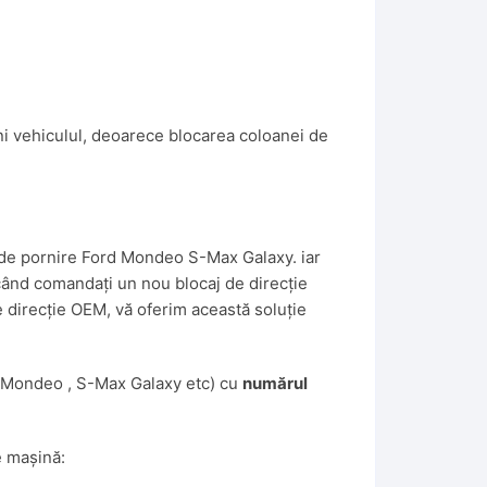
rni vehiculul, deoarece blocarea coloanei de
l de pornire Ford Mondeo S-Max Galaxy. iar
 când comandați un nou blocaj de direcție
e direcție OEM, vă oferim această soluție
( Mondeo , S-Max Galaxy etc) cu
numărul
e mașină: