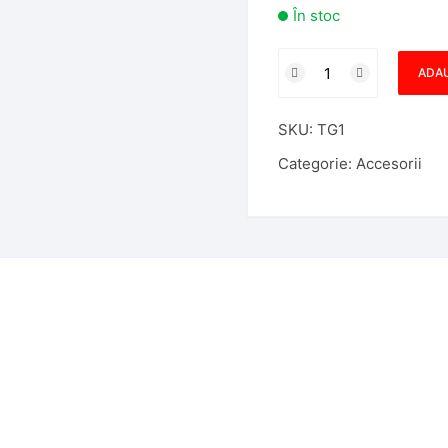
În stoc
Cantitate
ADAU
Etichete
Chei
SKU:
TG1
-
set
Categorie:
Accesorii
100
bucati