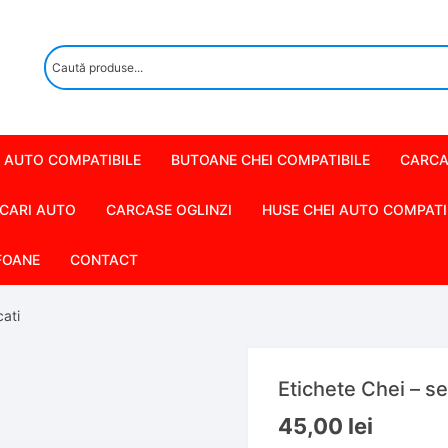
 AUTO COMPATIBILE
BUTOANE CHEI COMPATIBILE
CARCA
CARI AUTO
CARCASE OGLINZI
HUSE CHEI AUTO COMPATI
FOANE
CONTACT
cati
Etichete Chei – se
45,00
lei