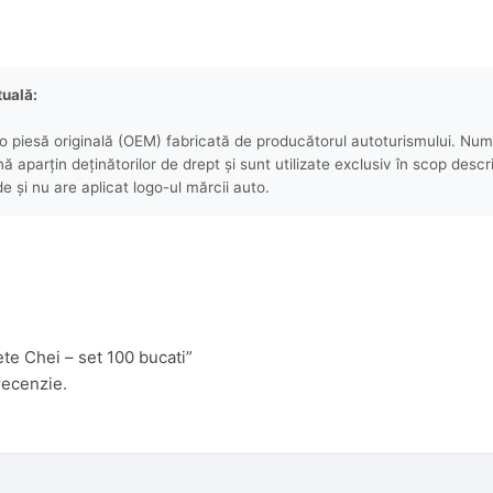
tuală:
 piesă originală (OEM) fabricată de producătorul autoturismului. Numel
aparțin deținătorilor de drept și sunt utilizate exclusiv în scop descri
e și nu are aplicat logo-ul mărcii auto.
ete Chei – set 100 bucati”
recenzie.