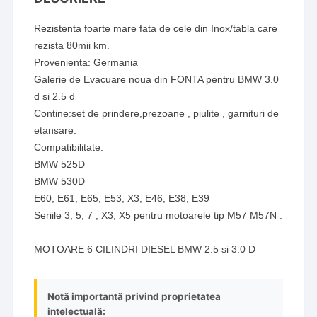
Rezistenta foarte mare fata de cele din Inox/tabla care
rezista 80mii km.
Provenienta: Germania
Galerie de Evacuare noua din FONTA pentru BMW 3.0
d si 2.5 d
Contine:set de prindere,prezoane , piulite , garnituri de
etansare.
Compatibilitate:
BMW 525D
BMW 530D
E60, E61, E65, E53, X3, E46, E38, E39
Seriile 3, 5, 7 , X3, X5 pentru motoarele tip M57 M57N .
MOTOARE 6 CILINDRI DIESEL BMW 2.5 si 3.0 D
Notă importantă privind proprietatea
intelectuală: