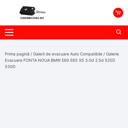
Skip
to
content
Prima pagină
/
Galerii de evacuare Auto Compatibile
/ Galerie
Evacuare FONTA NOUA BMW E60 E65 X5 3.0d 2.5d 525D
530D