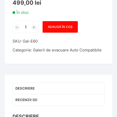
499,00
lei
În stoc
Cantitate
ADAUGĂ ÎN COȘ
Galerie
Evacuare
SKU:
Gal-E60
FONTA
NOUA
Categorie:
Galerii de evacuare Auto Compatibile
BMW
E60
E65
X5
3.0d
2.5d
DESCRIERE
525D
530D
RECENZII (0)
DESCRIERE