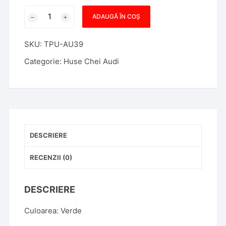
Cantitate
ADAUGĂ ÎN COȘ
Husa
Cheie
SKU:
TPU-AU39
Audi
A4,
Categorie:
Huse Chei Audi
SmartKey,
Tpu,
Aspect
Piele,
Verde
DESCRIERE
RECENZII (0)
DESCRIERE
Culoarea: Verde