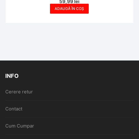
59,99
lei
ADAUGĂ ÎN COȘ
INFO
Cerere retur
Contact
Cum Cumpar