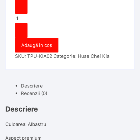
Cantitate
Husa
Cheie
Auto
Adaugă în coș
KIA
TPU+PC
SKU:
TPU-KIA02
Categorie:
Huse Chei Kia
Albastra
Cheie
Briceag
Descriere
Recenzii (0)
Descriere
Culoarea: Albastru
Aspect premium