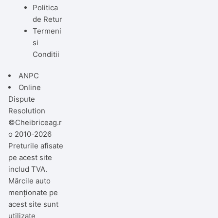
Politica
de Retur
Termeni
si
Conditii
ANPC
Online
Dispute
Resolution
©Cheibriceag.r
o 2010-2026
Preturile afisate
pe acest site
includ TVA.
Mărcile auto
menționate pe
acest site sunt
utilizate