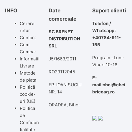
INFO
Date
Suport clienti
comerciale
Cerere
Telefon /
retur
Whatsapp :
SC BRENET
Contact
+40784-911-
DISTRIBUTION
Cum
155
SRL
Cumpar
Program : Luni-
Informatii
J5/1663/2011
Vineri 10-16
Livrare
RO29112045
Metode
E-
de plata
EP. IOAN SUCIU
mail:chei@chei
Politică
NR. 14
briceag.ro
cookie-
uri (UE)
ORADEA, Bihor
Politica
de
Confiden
tialitate