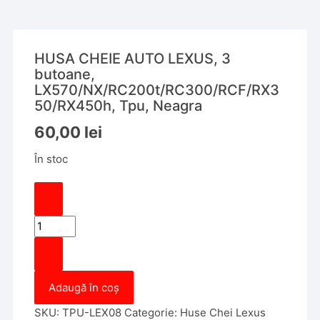
HUSA CHEIE AUTO LEXUS, 3
butoane,
LX570/NX/RC200t/RC300/RCF/RX3
50/RX450h, Tpu, Neagra
60,00
lei
În stoc
Cantitate
HUSA
CHEIE
AUTO
Adaugă în coș
LEXUS,
3
SKU:
TPU-LEX08
Categorie:
Huse Chei Lexus