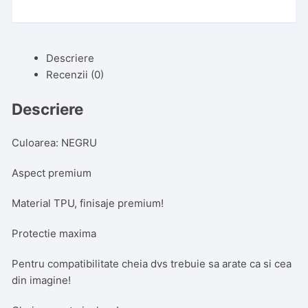
butoane,
LX570/NX/RC200t/RC300/RCF/RX350/RX450h,
Tpu,
Neagra
Descriere
Recenzii (0)
Descriere
Culoarea: NEGRU
Aspect premium
Material TPU, finisaje premium!
Protectie maxima
Pentru compatibilitate cheia dvs trebuie sa arate ca si cea
din imagine!