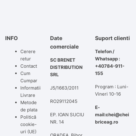
INFO
Date
Suport clienti
comerciale
Cerere
Telefon /
retur
Whatsapp :
SC BRENET
Contact
+40784-911-
DISTRIBUTION
Cum
155
SRL
Cumpar
Program : Luni-
Informatii
J5/1663/2011
Vineri 10-16
Livrare
RO29112045
Metode
E-
de plata
EP. IOAN SUCIU
mail:chei@chei
Politică
NR. 14
briceag.ro
cookie-
uri (UE)
ORADEA, Bihor