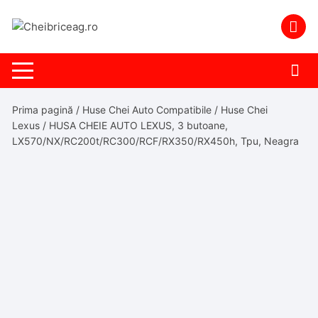
Skip
to
content
Prima pagină
/
Huse Chei Auto Compatibile
/
Huse Chei
Lexus
/ HUSA CHEIE AUTO LEXUS, 3 butoane,
LX570/NX/RC200t/RC300/RCF/RX350/RX450h, Tpu, Neagra