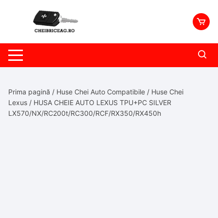
Skip
to
content
Prima pagină
/
Huse Chei Auto Compatibile
/
Huse Chei
Lexus
/ HUSA CHEIE AUTO LEXUS TPU+PC SILVER
LX570/NX/RC200t/RC300/RCF/RX350/RX450h