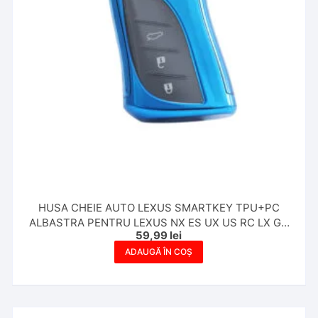
HUSA CHEIE AUTO LEXUS SMARTKEY TPU+PC
ALBASTRA PENTRU LEXUS NX ES UX US RC LX GX
59,99
lei
IS GS RX 200 250h 350h LS 450h 260h 300h
ADAUGĂ ÎN COȘ