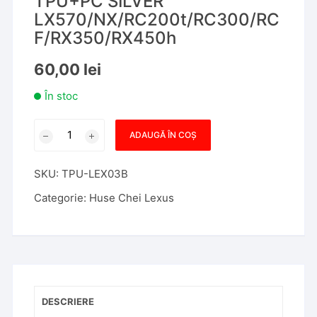
TPU+PC SILVER
LX570/NX/RC200t/RC300/RC
F/RX350/RX450h
60,00
lei
În stoc
Cantitate
ADAUGĂ ÎN COȘ
HUSA
CHEIE
SKU:
TPU-LEX03B
AUTO
LEXUS
Categorie:
Huse Chei Lexus
TPU+PC
SILVER
LX570/NX/RC200t/RC300/RCF/RX350/RX450h
DESCRIERE