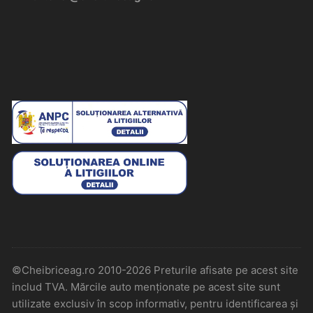
©Cheibriceag.ro 2010-2026 Preturile afisate pe acest site
includ TVA. Mărcile auto menționate pe acest site sunt
utilizate exclusiv în scop informativ, pentru identificarea și