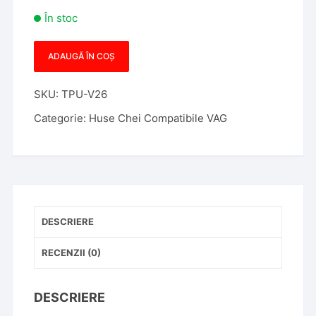
În stoc
ADAUGĂ ÎN COȘ
Cantitate
Husa
SKU:
TPU-V26
Cheie
Auto
Categorie:
Huse Chei Compatibile VAG
SmartKey
Compatibila
cu
Passat
B8,
ARTEON,
DESCRIERE
Tpu,
Alb
RECENZII (0)
cu
Contur
DESCRIERE
Auriu