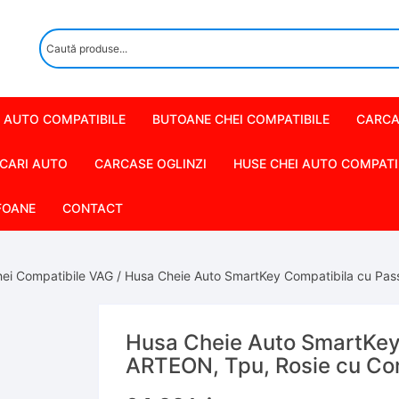
 AUTO COMPATIBILE
BUTOANE CHEI COMPATIBILE
CARCA
CARI AUTO
CARCASE OGLINZI
HUSE CHEI AUTO COMPATI
FOANE
CONTACT
ei Compatibile VAG
/ Husa Cheie Auto SmartKey Compatibila cu Pass
Husa Cheie Auto SmartKey 
ARTEON, Tpu, Rosie cu Con