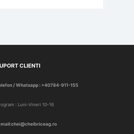
UPORT CLIENTI
elefon / Whatsapp : +40784-911-155
rogram : Luni-Vineri 10-16
-mail:chei@cheibriceag.ro