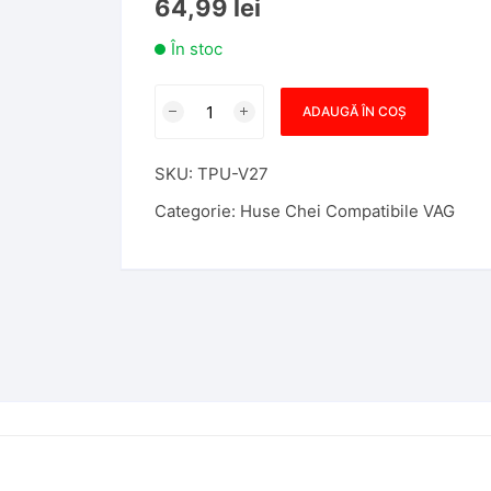
64,99
lei
În stoc
Cantitate
ADAUGĂ ÎN COȘ
Husa
Cheie
SKU:
TPU-V27
Auto
SmartKey
Categorie:
Huse Chei Compatibile VAG
Compatibila
cu
Passat
B8,
ARTEON,
Tpu,
Rosie
cu
Contur
Auriu