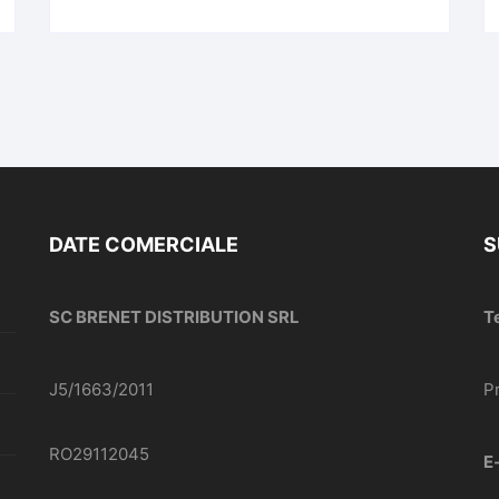
DATE COMERCIALE
S
SC BRENET DISTRIBUTION SRL
T
J5/1663/2011
P
RO29112045
E