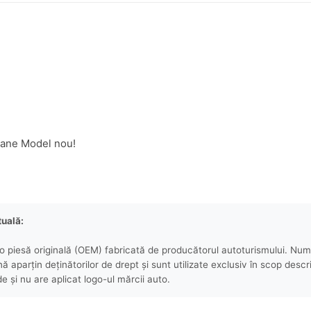
oane Model nou!
tuală:
 piesă originală (OEM) fabricată de producătorul autoturismului. Numel
aparțin deținătorilor de drept și sunt utilizate exclusiv în scop descri
e și nu are aplicat logo-ul mărcii auto.