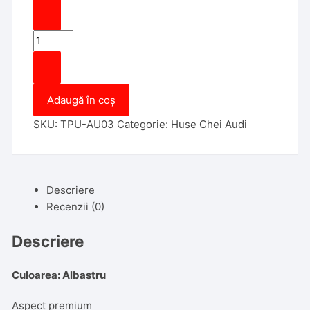
Cantitate
Husa
Cheie
Briceag
Adaugă în coș
Audi
3
SKU:
TPU-AU03
Categorie:
Huse Chei Audi
Butoane
Albastra
TPU+PC
Descriere
Recenzii (0)
Descriere
Culoarea: Albastru
Aspect premium