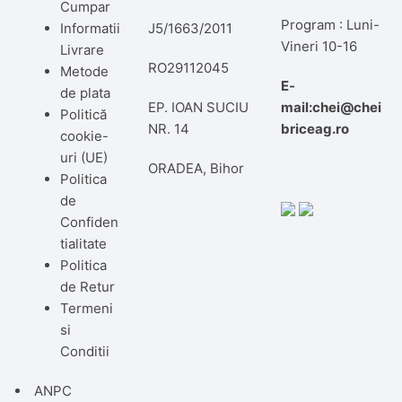
Cumpar
Program : Luni-
Informatii
J5/1663/2011
Vineri 10-16
Livrare
RO29112045
Metode
E-
de plata
EP. IOAN SUCIU
mail:chei@chei
Politică
NR. 14
briceag.ro
cookie-
uri (UE)
ORADEA, Bihor
Politica
de
Confiden
tialitate
Politica
de Retur
Termeni
si
Conditii
ANPC