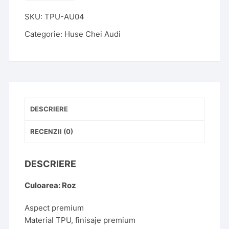
Cheie
SKU:
TPU-AU04
Briceag
Audi
Categorie:
Huse Chei Audi
3
Butoane
Roz
TPU+PC
DESCRIERE
RECENZII (0)
DESCRIERE
Culoarea: Roz
Aspect premium
Material TPU, finisaje premium