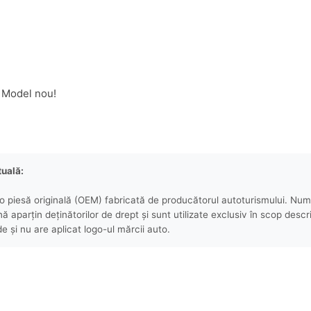
auriu,
Tpu
e Model nou!
tuală:
 piesă originală (OEM) fabricată de producătorul autoturismului. Numel
aparțin deținătorilor de drept și sunt utilizate exclusiv în scop descri
e și nu are aplicat logo-ul mărcii auto.