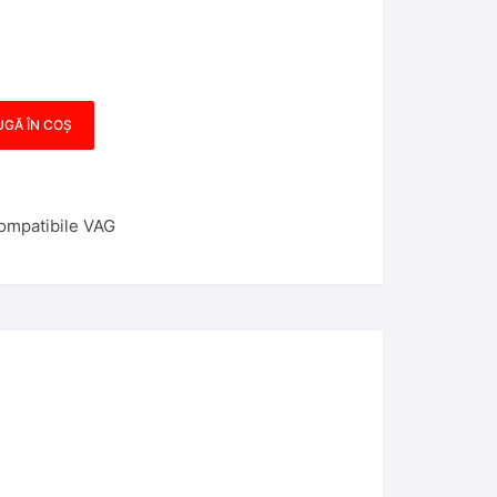
GĂ ÎN COȘ
ompatibile VAG