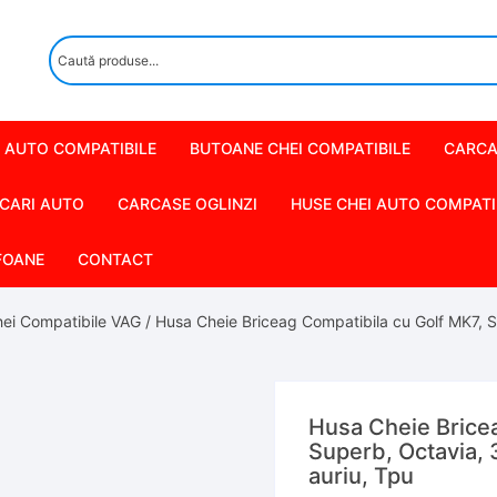
 AUTO COMPATIBILE
BUTOANE CHEI COMPATIBILE
CARCA
CARI AUTO
CARCASE OGLINZI
HUSE CHEI AUTO COMPATI
FOANE
CONTACT
ei Compatibile VAG
/ Husa Cheie Briceag Compatibila cu Golf MK7, Su
Husa Cheie Bricea
Superb, Octavia, 
auriu, Tpu