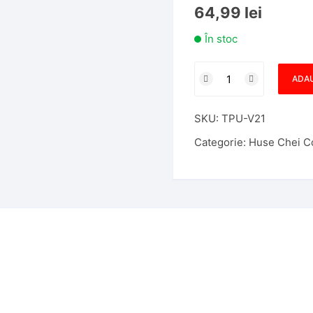
64,99
lei
În stoc
Cantitate
ADAU
Husa
Cheie
SKU:
TPU-V21
Briceag
Compatibila
Categorie:
Huse Chei C
cu
Golf
MK7,
Superb,
Octavia,
3
Butoane,
Albastru
cu
contur