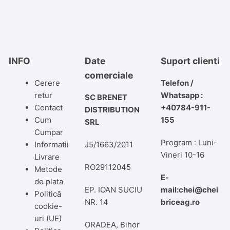
INFO
Date
Suport clienti
comerciale
Cerere
Telefon /
retur
Whatsapp :
SC BRENET
Contact
+40784-911-
DISTRIBUTION
Cum
155
SRL
Cumpar
Program : Luni-
Informatii
J5/1663/2011
Vineri 10-16
Livrare
RO29112045
Metode
E-
de plata
EP. IOAN SUCIU
mail:chei@chei
Politică
NR. 14
briceag.ro
cookie-
uri (UE)
ORADEA, Bihor