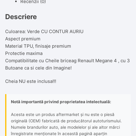
Clio,
Recenzii (0)
3
Butoane,
Descriere
Tpu,
Verde
Culoarea: Verde CU CONTUR AURIU
cu
Aspect premium
contur
Material TPU, finisaje premium
auriu
Protectie maxima
Compatibilitate cu Cheile briceag Renault Megane 4 , cu 3
Butoane ca si cele din Imagine!
Cheia NU este inclusa!!!
Notă importantă privind proprietatea intelectuală:
Acesta este un produs aftermarket și nu este o piesă
originală (OEM) fabricată de producătorul autoturismului.
Numele brandurilor auto, ale modelelor și ale altor mărci
înregistrate menționate în această pagină aparțin