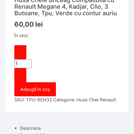
Husa Cheie Briceag Compatibila cu
Renault Megane 4, Kadjar, Clio, 3
Butoane, Tpu, Verde cu contur auriu
60,00
lei
În stoc
Cantitate
Husa
Cheie
Briceag
Adaugă în coș
Compatibila
cu
SKU:
TPU-REN32
Categorie:
Huse Chei Renault
Renault
Megane
4,
Kadjar,
Descriere