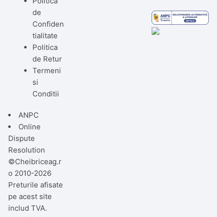
Politica
de
Confiden
tialitate
Politica
de Retur
Termeni
si
Conditii
ANPC
Online
Dispute
Resolution
©Cheibriceag.r
o 2010-2026
Preturile afisate
pe acest site
includ TVA.