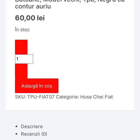
contur auriu
60,00
lei
În stoc
Cantitate
Husa
Cheie
Briceag
Adaugă în coș
Fiat
Linea,
SKU:
TPU-FIAT07
Categorie:
Huse Chei Fiat
3
Butoane,
Model
vechi,
Descriere
Tpu,
Recenzii (0)