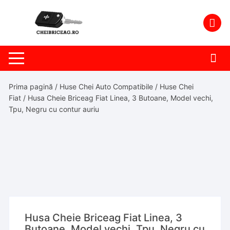
Skip
to
content
Prima pagină
/
Huse Chei Auto Compatibile
/
Huse Chei
Fiat
/ Husa Cheie Briceag Fiat Linea, 3 Butoane, Model vechi,
Tpu, Negru cu contur auriu
Husa Cheie Briceag Fiat Linea, 3
Butoane, Model vechi, Tpu, Negru cu