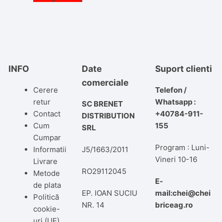
INFO
Date
Suport clienti
comerciale
Cerere
Telefon /
retur
Whatsapp :
SC BRENET
Contact
+40784-911-
DISTRIBUTION
Cum
155
SRL
Cumpar
Program : Luni-
Informatii
J5/1663/2011
Vineri 10-16
Livrare
RO29112045
Metode
E-
de plata
EP. IOAN SUCIU
mail:chei@chei
Politică
NR. 14
briceag.ro
cookie-
uri (UE)